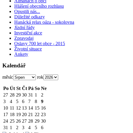
Almanach o obci
Hlášení obecního rozhlasu
Opustili nás...
Důležité odkazy
Hanácká relax oáza - sokolovna
Jízdní řády
Investiční akce
Zpravodaj
Oslavy 700 let obce - 2015
Životní situace
Ankety
Kalendář
měsíc
rok
Po
Út
St
Čt
Pá
So
Ne
27
28
29
30
31
1
2
3
4
5
6
7
8
9
10
11
12
13
14
15
16
17
18
19
20
21
22
23
24
25
26
27
28
29
30
31
1
2
3
4
5
6