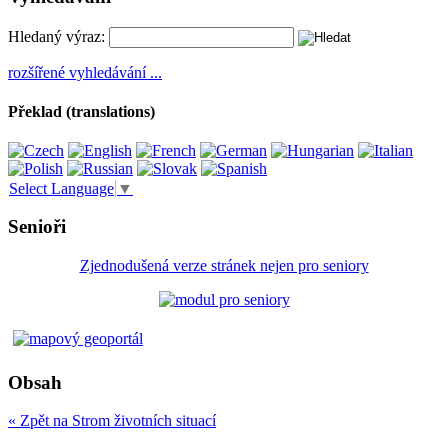
Hledaný výraz:
rozšířené vyhledávání ...
Překlad (translations)
Select Language
▼
Senioři
Zjednodušená verze stránek nejen pro seniory
Obsah
« Zpět na Strom životních situací