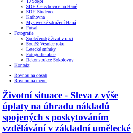
TJ Sokol
SDH Čelechovice na Hané
SDH Studenec
Knihovna
Myslivecké sdružení Haná
Futsal
Fotografie
Společenský život v obci
Soutěž Vesnice roku
Letecké snímky
Fotografie obce
Rekonstrukce Sokolovny
Kontakt
Rovnou na obsah
Rovnou na menu
Životní situace - Sleva z výše
úplaty na úhradu nákladů
spojených s poskytováním
vzdělávání v základní umělecké