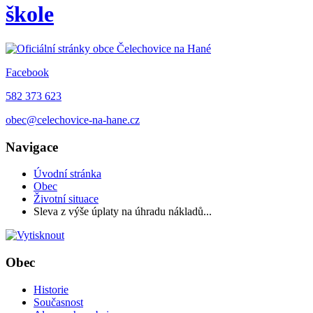
škole
Facebook
582 373 623
obec@celechovice-na-hane.cz
Navigace
Úvodní stránka
Obec
Životní situace
Sleva z výše úplaty na úhradu nákladů...
Obec
Historie
Současnost