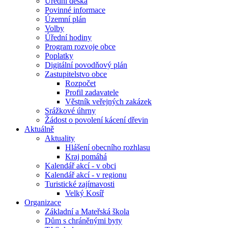
Úřední deska
Povinné informace
Územní plán
Volby
Úřední hodiny
Program rozvoje obce
Poplatky
Digitální povodňový plán
Zastupitelstvo obce
Rozpočet
Profil zadavatele
Věstník veřejných zakázek
Srážkové úhrny
Žádost o povolení kácení dřevin
Aktuálně
Aktuality
Hlášení obecního rozhlasu
Kraj pomáhá
Kalendář akcí - v obci
Kalendář akcí - v regionu
Turistické zajímavosti
Velký Kosíř
Organizace
Základní a Mateřská škola
Dům s chráněnými byty