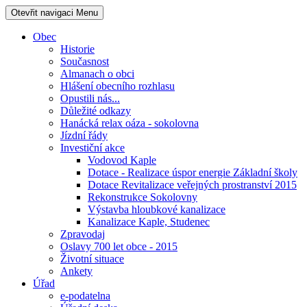
Otevřit navigaci
Menu
Obec
Historie
Současnost
Almanach o obci
Hlášení obecního rozhlasu
Opustili nás...
Důležité odkazy
Hanácká relax oáza - sokolovna
Jízdní řády
Investiční akce
Vodovod Kaple
Dotace - Realizace úspor energie Základní školy
Dotace Revitalizace veřejných prostranství 2015
Rekonstrukce Sokolovny
Výstavba hloubkové kanalizace
Kanalizace Kaple, Studenec
Zpravodaj
Oslavy 700 let obce - 2015
Životní situace
Ankety
Úřad
e-podatelna