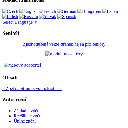
Překlad (translations)
Select Language
▼
Senioři
Zjednodušená verze stránek nejen pro seniory
Obsah
« Zpět na Strom životních situací
Zobrazení
Základní znění
Rozšířené znění
Úplné znění