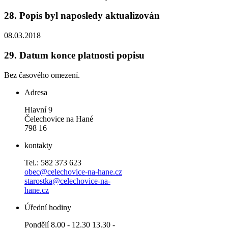
28.
Popis byl naposledy aktualizován
08.03.2018
29.
Datum konce platnosti popisu
Bez časového omezení.
Adresa
Hlavní 9
Čelechovice na Hané
798 16
kontakty
Tel.: 582 373 623
obec@celechovice-na-hane.cz
starostka@celechovice-na-
hane.cz
Úřední hodiny
Pondělí 8.00 - 12.30 13.30 -