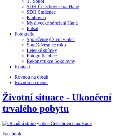
TJ Sokol
SDH Čelechovice na Hané
SDH Studenec
Knihovna
Myslivecké sdružení Haná
Futsal
Fotografie
Společenský život v obci
Soutěž Vesnice roku
Letecké snímky
Fotografie obce
Rekonstrukce Sokolovny
Kontakt
Rovnou na obsah
Rovnou na menu
Životní situace - Ukončení
trvalého pobytu
Facebook