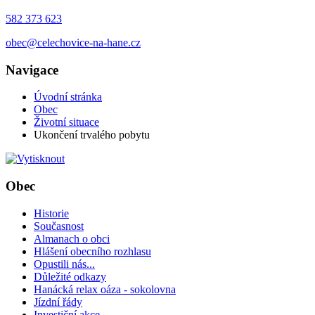
582 373 623
obec@celechovice-na-hane.cz
Navigace
Úvodní stránka
Obec
Životní situace
Ukončení trvalého pobytu
Obec
Historie
Současnost
Almanach o obci
Hlášení obecního rozhlasu
Opustili nás...
Důležité odkazy
Hanácká relax oáza - sokolovna
Jízdní řády
Investiční akce