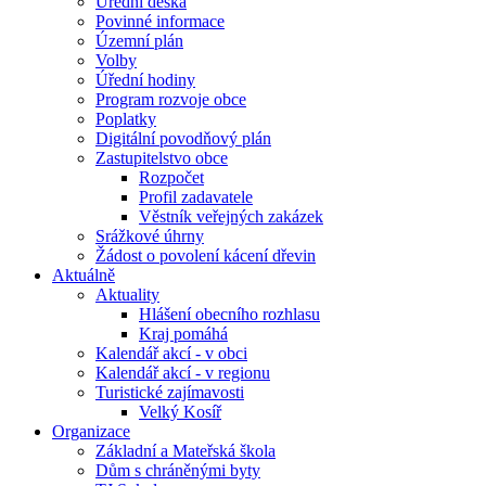
Úřední deska
Povinné informace
Územní plán
Volby
Úřední hodiny
Program rozvoje obce
Poplatky
Digitální povodňový plán
Zastupitelstvo obce
Rozpočet
Profil zadavatele
Věstník veřejných zakázek
Srážkové úhrny
Žádost o povolení kácení dřevin
Aktuálně
Aktuality
Hlášení obecního rozhlasu
Kraj pomáhá
Kalendář akcí - v obci
Kalendář akcí - v regionu
Turistické zajímavosti
Velký Kosíř
Organizace
Základní a Mateřská škola
Dům s chráněnými byty