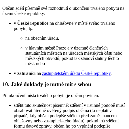
Občan sdělí písemně své rozhodnutí o ukončení trvalého pobytu na
území České republiky:
v
České republice
na ohlašovně v místě svého trvalého
pobytu, tj.:
na obecním úřadu,
v hlavním městě Praze a v územně členěných
statutárních městech na úřadech městských částí nebo
městských obvodů, pokud tak stanoví statuty těchto
měst, nebo
v
zahraničí
na
zastupitelském úřadu České republiky
.
10.
Jaké doklady je nutné mít s sebou
Při ukončení místa trvalého pobytu je občan povinen:
sdělit tuto skutečnost písemně; sdělení v listinné podobě musí
obsahovat úředně ověřený podpis občana (to neplatí v
případě, kdy občan podepíše sdělení před zaměstnancem
ohlašovny nebo zastupitelského úřadu); pokud má sdělení
formu datové zprávy, občan ho po vyplnění podepíše