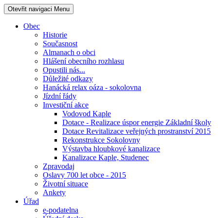
Otevřit navigaci
Menu
Obec
Historie
Současnost
Almanach o obci
Hlášení obecního rozhlasu
Opustili nás...
Důležité odkazy
Hanácká relax oáza - sokolovna
Jízdní řády
Investiční akce
Vodovod Kaple
Dotace - Realizace úspor energie Základní školy
Dotace Revitalizace veřejných prostranství 2015
Rekonstrukce Sokolovny
Výstavba hloubkové kanalizace
Kanalizace Kaple, Studenec
Zpravodaj
Oslavy 700 let obce - 2015
Životní situace
Ankety
Úřad
e-podatelna