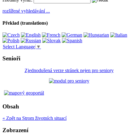
rozšířené vyhledávání ...
Překlad (translations)
Select Language
▼
Senioři
Zjednodušená verze stránek nejen pro seniory
Obsah
« Zpět na Strom životních situací
Zobrazení