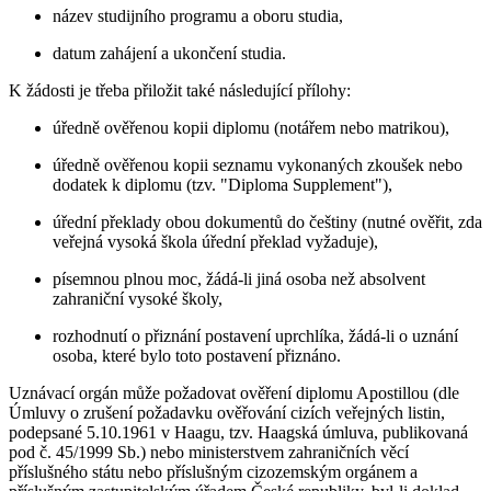
název studijního programu a oboru studia,
datum zahájení a ukončení studia.
K žádosti je třeba přiložit také následující přílohy:
úředně ověřenou kopii diplomu (notářem nebo matrikou),
úředně ověřenou kopii seznamu vykonaných zkoušek nebo
dodatek k diplomu (tzv. "Diploma Supplement"),
úřední překlady obou dokumentů do češtiny (nutné ověřit, zda
veřejná vysoká škola úřední překlad vyžaduje),
písemnou plnou moc, žádá-li jiná osoba než absolvent
zahraniční vysoké školy,
rozhodnutí o přiznání postavení uprchlíka, žádá-li o uznání
osoba, které bylo toto postavení přiznáno.
Uznávací orgán může požadovat ověření diplomu Apostillou (dle
Úmluvy o zrušení požadavku ověřování cizích veřejných listin,
podepsané 5.10.1961 v Haagu, tzv. Haagská úmluva, publikovaná
pod č. 45/1999 Sb.) nebo ministerstvem zahraničních věcí
příslušného státu nebo příslušným cizozemským orgánem a