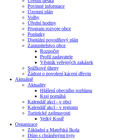
Úřední deska
Povinné informace
Územní plán
Volby
Úřední hodiny
Program rozvoje obce
Poplatky
Digitální povodňový plán
Zastupitelstvo obce
Rozpočet
Profil zadavatele
Věstník veřejných zakázek
Srážkové úhrny
Žádost o povolení kácení dřevin
Aktuálně
Aktuality
Hlášení obecního rozhlasu
Kraj pomáhá
Kalendář akcí - v obci
Kalendář akcí - v regionu
Turistické zajímavosti
Velký Kosíř
Organizace
Základní a Mateřská škola
Dům s chráněnými byty