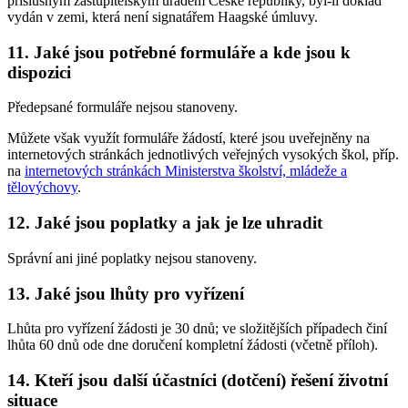
příslušným zastupitelským úřadem České republiky, byl-li doklad
vydán v zemi, která není signatářem Haagské úmluvy.
11.
Jaké jsou potřebné formuláře a kde jsou k
dispozici
Předepsané formuláře nejsou stanoveny.
Můžete však využít formuláře žádostí, které jsou uveřejněny na
internetových stránkách jednotlivých veřejných vysokých škol, příp.
na
internetových stránkách Ministerstva školství, mládeže a
tělovýchovy
.
12.
Jaké jsou poplatky a jak je lze uhradit
Správní ani jiné poplatky nejsou stanoveny.
13.
Jaké jsou lhůty pro vyřízení
Lhůta pro vyřízení žádosti je 30 dnů; ve složitějších případech činí
lhůta 60 dnů ode dne doručení kompletní žádosti (včetně příloh).
14.
Kteří jsou další účastníci (dotčení) řešení životní
situace