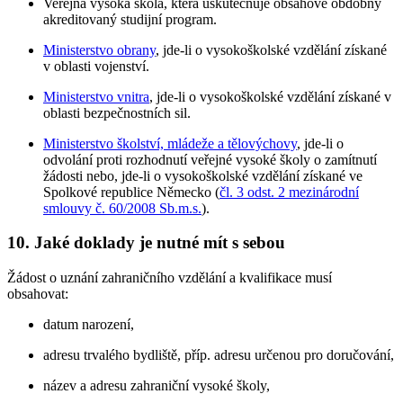
Veřejná vysoká škola, která uskutečňuje obsahově obdobný
akreditovaný studijní program.
Ministerstvo obrany
, jde-li o vysokoškolské vzdělání získané
v oblasti vojenství.
Ministerstvo vnitra
, jde-li o vysokoškolské vzdělání získané v
oblasti bezpečnostních sil.
Ministerstvo školství, mládeže a tělovýchovy
, jde-li o
odvolání proti rozhodnutí veřejné vysoké školy o zamítnutí
žádosti nebo, jde-li o vysokoškolské vzdělání získané ve
Spolkové republice Německo (
čl. 3 odst. 2 mezinárodní
smlouvy č. 60/2008 Sb.m.s.
).
10.
Jaké doklady je nutné mít s sebou
Žádost o uznání zahraničního vzdělání a kvalifikace musí
obsahovat:
datum narození,
adresu trvalého bydliště, příp. adresu určenou pro doručování,
název a adresu zahraniční vysoké školy,