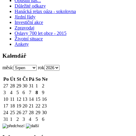
Opustili nás...
Důležité odkazy
Hanácká relax oáza - sokolovna
Jízdní řády
Investiční akce
Zpravodaj
Oslavy 700 let obce - 2015
Životní situace
Ankety
Kalendář
měsíc
rok
Po
Út
St
Čt
Pá
So
Ne
27
28
29
30
31
1
2
3
4
5
6
7
8
9
10
11
12
13
14
15
16
17
18
19
20
21
22
23
24
25
26
27
28
29
30
31
1
2
3
4
5
6