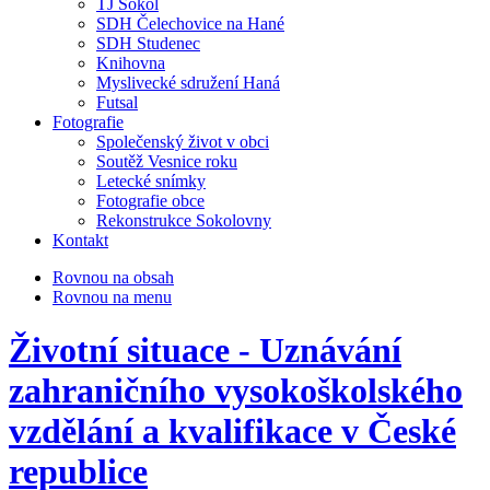
TJ Sokol
SDH Čelechovice na Hané
SDH Studenec
Knihovna
Myslivecké sdružení Haná
Futsal
Fotografie
Společenský život v obci
Soutěž Vesnice roku
Letecké snímky
Fotografie obce
Rekonstrukce Sokolovny
Kontakt
Rovnou na obsah
Rovnou na menu
Životní situace - Uznávání
zahraničního vysokoškolského
vzdělání a kvalifikace v České
republice