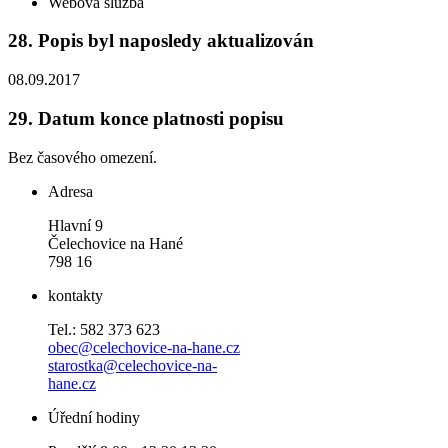
Webová služba
28.
Popis byl naposledy aktualizován
08.09.2017
29.
Datum konce platnosti popisu
Bez časového omezení.
Adresa
Hlavní 9
Čelechovice na Hané
798 16
kontakty
Tel.: 582 373 623
obec@celechovice-na-hane.cz
starostka@celechovice-na-
hane.cz
Úřední hodiny