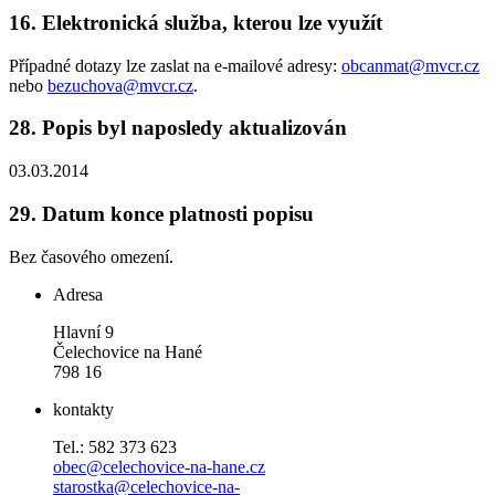
16.
Elektronická služba, kterou lze využít
Případné dotazy lze zaslat na e-mailové adresy:
obcanmat@mvcr.cz
nebo
bezuchova@mvcr.cz
.
28.
Popis byl naposledy aktualizován
03.03.2014
29.
Datum konce platnosti popisu
Bez časového omezení.
Adresa
Hlavní 9
Čelechovice na Hané
798 16
kontakty
Tel.: 582 373 623
obec@celechovice-na-hane.cz
starostka@celechovice-na-