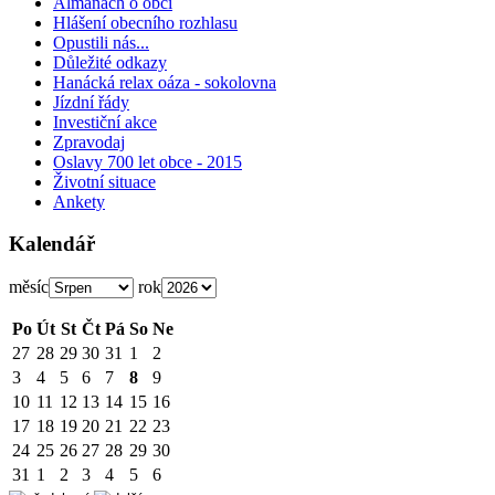
Almanach o obci
Hlášení obecního rozhlasu
Opustili nás...
Důležité odkazy
Hanácká relax oáza - sokolovna
Jízdní řády
Investiční akce
Zpravodaj
Oslavy 700 let obce - 2015
Životní situace
Ankety
Kalendář
měsíc
rok
Po
Út
St
Čt
Pá
So
Ne
27
28
29
30
31
1
2
3
4
5
6
7
8
9
10
11
12
13
14
15
16
17
18
19
20
21
22
23
24
25
26
27
28
29
30
31
1
2
3
4
5
6