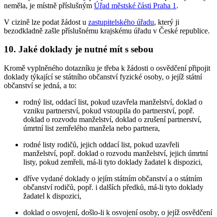
neměla, je místně příslušným
Úřad městské části Praha 1
.
V cizině lze podat žádost u
zastupitelského úřadu
, který ji
bezodkladně zašle příslušnému krajskému úřadu v České republice.
10.
Jaké doklady je nutné mít s sebou
Kromě vyplněného dotazníku je třeba k žádosti o osvědčení připojit
doklady týkající se státního občanství fyzické osoby, o jejíž státní
občanství se jedná, a to:
rodný list, oddací list, pokud uzavřela manželství, doklad o
vzniku partnerství, pokud vstoupila do partnerství, popř.
doklad o rozvodu manželství, doklad o zrušení partnerství,
úmrtní list zemřelého manžela nebo partnera,
rodné listy rodičů, jejich oddací list, pokud uzavřeli
manželství, popř. doklad o rozvodu manželství, jejich úmrtní
listy, pokud zemřeli, má-li tyto doklady žadatel k dispozici,
dříve vydané doklady o jejím státním občanství a o státním
občanství rodičů, popř. i dalších předků, má-li tyto doklady
žadatel k dispozici,
doklad o osvojení, došlo-li k osvojení osoby, o jejíž osvědčení