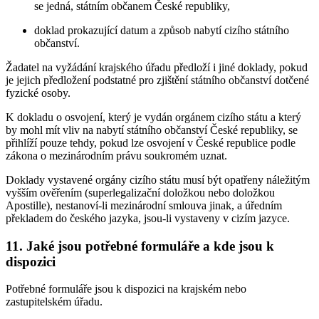
se jedná, státním občanem České republiky,
doklad prokazující datum a způsob nabytí cizího státního
občanství.
Žadatel na vyžádání krajského úřadu předloží i jiné doklady, pokud
je jejich předložení podstatné pro zjištění státního občanství dotčené
fyzické osoby.
K dokladu o osvojení, který je vydán orgánem cizího státu a který
by mohl mít vliv na nabytí státního občanství České republiky, se
přihlíží pouze tehdy, pokud lze osvojení v České republice podle
zákona o mezinárodním právu soukromém uznat.
Doklady vystavené orgány cizího státu musí být opatřeny náležitým
vyšším ověřením (superlegalizační doložkou nebo doložkou
Apostille), nestanoví-li mezinárodní smlouva jinak, a úředním
překladem do českého jazyka, jsou-li vystaveny v cizím jazyce.
11.
Jaké jsou potřebné formuláře a kde jsou k
dispozici
Potřebné formuláře jsou k dispozici na krajském nebo
zastupitelském úřadu.