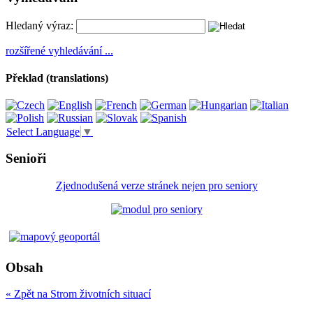
Hledaný výraz:
rozšířené vyhledávání ...
Překlad (translations)
Select Language
▼
Senioři
Zjednodušená verze stránek nejen pro seniory
Obsah
« Zpět na Strom životních situací