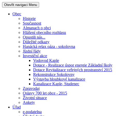
Otevřit navigaci
Menu
Obec
Historie
Současnost
Almanach o obci
Hlášení obecního rozhlasu
Opustili nás...
Důležité odkazy
Hanácká relax oáza - sokolovna
Jízdní řády
Investiční akce
Vodovod Kaple
Dotace - Realizace úspor energie Základní školy
Dotace Revitalizace veřejných prostranství 2015
Rekonstrukce Sokolovny
Výstavba hloubkové kanalizace
Kanalizace Kaple, Studenec
Zpravodaj
Oslavy 700 let obce - 2015
Životní situace
Ankety
Úřad
e-podatelna