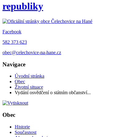
republiky
Facebook
582 373 623
obec@celechovice-na-hane.cz
Navigace
Úvodní stránka
Obec
Životní situace
Vydání osvědčení o státním občanství...
Obec
Historie
Současnost