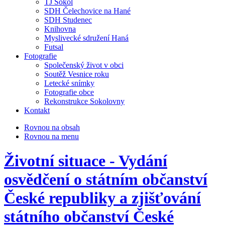
TJ Sokol
SDH Čelechovice na Hané
SDH Studenec
Knihovna
Myslivecké sdružení Haná
Futsal
Fotografie
Společenský život v obci
Soutěž Vesnice roku
Letecké snímky
Fotografie obce
Rekonstrukce Sokolovny
Kontakt
Rovnou na obsah
Rovnou na menu
Životní situace - Vydání
osvědčení o státním občanství
České republiky a zjišťování
státního občanství České