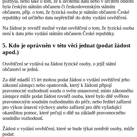
pozbyla, nebo také o tom, že k určitému datu nebo v určitém období
byla českým státním občanem či československým státním
občanem, příp. o tom, že fyzická osoba je státním občanem České
republiky od určitého data nepřetržitě do doby vydání osvědčení.
Na žádost je rovněž možné vydat osvědčení o tom, že fyzická osoba
není k datu jeho vydání státním občanem České republiky.
5.
Kdo je oprávněn v této věci jednat (podat žádost
apod.)
Osvědčení se vydává na žádost fyzické osoby, o jejíž státní
občanství se jedná.
Za dítě mladší 15 let mohou podat žádost o vydání osvědčení jeho
zákonní zástupci nebo opatrovník, který k žádosti připojí
pravomocné rozhodnutí soudu o svém ustanovení; místo zákonného
zástupce může podat žádost rovněž osoba, které bylo dítě svěřeno
pravomocným soudním rozhodnutím do péče, nebo ředitel zařízení
pro výkon ústavní výchovy anebo zařízení pro děti vyžadující
okamžitou pomoc, které pečují o dítě na základě pravomocného
soudního rozhodnutí.
Žádost o vydání osvědčení, které se bude týkat zemřelé osoby, může
podat: