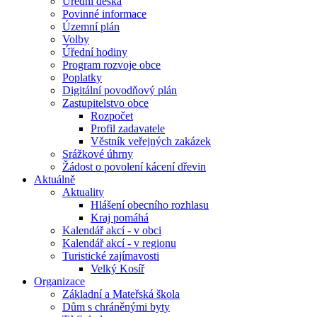
Úřední deska
Povinné informace
Územní plán
Volby
Úřední hodiny
Program rozvoje obce
Poplatky
Digitální povodňový plán
Zastupitelstvo obce
Rozpočet
Profil zadavatele
Věstník veřejných zakázek
Srážkové úhrny
Žádost o povolení kácení dřevin
Aktuálně
Aktuality
Hlášení obecního rozhlasu
Kraj pomáhá
Kalendář akcí - v obci
Kalendář akcí - v regionu
Turistické zajímavosti
Velký Kosíř
Organizace
Základní a Mateřská škola
Dům s chráněnými byty