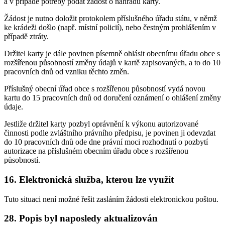
a v případě potřeby podat žádost o náhradu karty.
Žádost je nutno doložit protokolem příslušného úřadu státu, v němž
ke krádeži došlo (např. místní policií), nebo čestným prohlášením v
případě ztráty.
Držitel karty je dále povinen písemně ohlásit obecnímu úřadu obce s
rozšířenou působností změny údajů v kartě zapisovaných, a to do 10
pracovních dnů od vzniku těchto změn.
Příslušný obecní úřad obce s rozšířenou působností vydá novou
kartu do 15 pracovních dnů od doručení oznámení o ohlášení změny
údaje.
Jestliže držitel karty pozbyl oprávnění k výkonu autorizované
činnosti podle zvláštního právního předpisu, je povinen ji odevzdat
do 10 pracovních dnů ode dne právní moci rozhodnutí o pozbytí
autorizace na příslušném obecním úřadu obce s rozšířenou
působností.
16.
Elektronická služba, kterou lze využít
Tuto situaci není možné řešit zasláním žádosti elektronickou poštou.
28.
Popis byl naposledy aktualizován