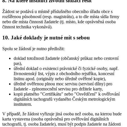
8.
Na které instituci životní situaci řešit
Žádost se podává u místně příslušného obecního úřadu obce s
rozšířenou působností (resp. magistrátu), a to dle místa sídla firmy
nebo dle místa činnosti žadatele (tj. místo, kde oprávněná osoba
činnost technika vykonává).
10.
Jaké doklady je nutné mít s sebou
Spolu se žádostí je nutno předložit:
doklad totožnosti žadatele (občanský průkaz nebo cestovní
pas),
úřední doklad o existenci právnické či fyzické osoby, např.
živnostenský list, výpis z obchodního rejstříku, koncesní
listinu apod. (originály nebo úředně ověřené kopie),
úředně ověřenou plnou moc servisu (servisní dílny) pro
žadatele - zplnomocnění servisu pro držitele karty,
kopii platného "Certifikátu" nebo "Osvědčení" k ověřování
digitálních tachografů vydaného Českým metrologickým
institutem.
V případě, že žádost vyřizuje jiná osoba než osoba, na kterou bude
karta vystavena (osoba oprávněná pro ověřování digitálních
tachografů, tj. osoba žadatele), musí být podpis žadatele na žádosti