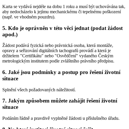
Karta se vydává nejdéle na dobu 1 roku a musí být uchovávána tak,
aby nedocházelo k jejímu mechanickému či tepelnému poškození
(např. ve vhodném pouzdru).
5.
Kdo je oprávněn v této věci jednat (podat žádost
apod.)
Žádost podává fyzická nebo právnická osoba, která montáže,
opravy a seřizování digitálních tachografů provádí a která je
držitelem "Certifikátu" nebo "Osvědčení" vydaného Českým
metrologickým institutem podle zvláštního právního předpisu.
6.
Jaké jsou podmínky a postup pro řešení životní
situace
Splnění všech požadovaných náležitostí.
7.
Jakým způsobem můžete zahájit řešení životní
situace
Podáním řádně a pravdivě vyplněné žádosti u příslušného úřadu.