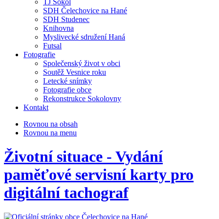
TJ Sokol
SDH Čelechovice na Hané
SDH Studenec
Knihovna
Myslivecké sdružení Haná
Futsal
Fotografie
Společenský život v obci
Soutěž Vesnice roku
Letecké snímky
Fotografie obce
Rekonstrukce Sokolovny
Kontakt
Rovnou na obsah
Rovnou na menu
Životní situace - Vydání
paměťové servisní karty pro
digitální tachograf