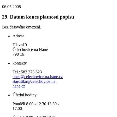
06.05.2008
29.
Datum konce platnosti popisu
Bez časového omezení.
Adresa
Hlavní 9
Čelechovice na Hané
798 16
kontakty
Tel.: 582 373 623
obec@celechovice-na-hane.cz
starostka@celechovice-na-
hane.cz
Úřední hodiny
Pondělí 8.00 - 12.30 13.30 -
17.00