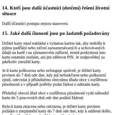
14.
Kteří jsou další účastníci (dotčení) řešení životní
situace
Další účastníci postupu nejsou stanoveni.
15.
Jaké další činnosti jsou po žadateli požadovány
Držitel karty musí nakládat s vydanou kartou tak, aby nedošlo k
jejímu padělání nebo ničení zaznamenávaných a uchovávaných
údajů na kartě i na záznamovém zařízení, nesmí poskytnout tuto
kartu ostatním osobám, ani jim sdělovat PIN. Je zodpovědný za
jakékoliv zneužití karty.
Je-li karta poškozena nebo nefunguje správně, je držitel karty
povinen do 7 dnů ode dne, kdy její nefunkčnost nebo poškození
zjistil, odevzdat ji příslušnému obecnímu úřadu obce s rozšířenou
působností a v případě potřeby podat žádost o náhradu karty.
Příslušný obecní úřad obce s rozšířenou působností vydá náhradní
kartu do 5 pracovních dnů ode dne podání žádosti.
Byla-li karta ztracena nebo odcizena, je držitel karty povinen
požádat o zneplatnění karty do 7 dnů ode dne, kdy k události došlo,