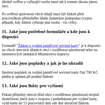
úředně ověřen a vyřizující osoba musí mít k tomuto úkonu plnou
moc.
Po ověření správnosti všech údajů musí být žádost před
pracovníkem příslušného úřadu žadatelem podepsána (vyjma
případů, kdy žádost vyřizuje jiná osoba - viz výše).
11.
Jaké jsou potřebné formuláře a kde jsou k
dispozici
Formulář "
Žádost o vydání paměťové servisní karty
" je k dispozici
na všech obecních úřadech obcí s rozšířenou působností nebo na
internetových stránkách Ministerstva dopravy.
12.
Jaké jsou poplatky a jak je lze uhradit
Správní poplatek za vydání paměťové servisní karty činí 700 Kč;
platba je splatná při podání žádosti.
13.
Jaké jsou lhůty pro vyřízení
Pokud příslušný obecní úřad obce s rozšířenou působností nezjistí
skutečnosti, které jsou v rozporu s podmínkami pro vydání karty,
vydá kartu do 15 pracovních dnů ode dne doručení žádosti.