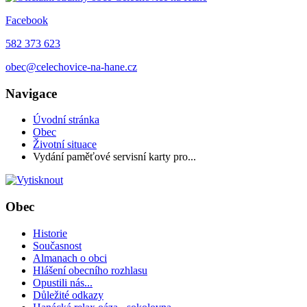
Facebook
582 373 623
obec@celechovice-na-hane.cz
Navigace
Úvodní stránka
Obec
Životní situace
Vydání paměťové servisní karty pro...
Obec
Historie
Současnost
Almanach o obci
Hlášení obecního rozhlasu
Opustili nás...
Důležité odkazy