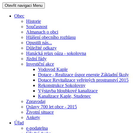
Otevřit navigaci
Menu
Obec
Historie
Současnost
Almanach o obci
Hlášení obecního rozhlasu
Opustili nás...
Důležité odkazy
Hanácká relax oáza - sokolovna
Jízdní řády
Investiční akce
Vodovod Kaple
Dotace - Realizace úspor energie Základní školy
Dotace Revitalizace veřejných prostranství 2015
Rekonstrukce Sokolovny
Výstavba hloubkové kanalizace
Kanalizace Kaple, Studenec
Zpravodaj
Oslavy 700 let obce - 2015
Životní situace
Ankety
Úřad
e-podatelna