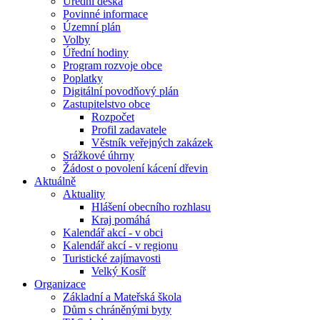
Úřední deska
Povinné informace
Územní plán
Volby
Úřední hodiny
Program rozvoje obce
Poplatky
Digitální povodňový plán
Zastupitelstvo obce
Rozpočet
Profil zadavatele
Věstník veřejných zakázek
Srážkové úhrny
Žádost o povolení kácení dřevin
Aktuálně
Aktuality
Hlášení obecního rozhlasu
Kraj pomáhá
Kalendář akcí - v obci
Kalendář akcí - v regionu
Turistické zajímavosti
Velký Kosíř
Organizace
Základní a Mateřská škola
Dům s chráněnými byty