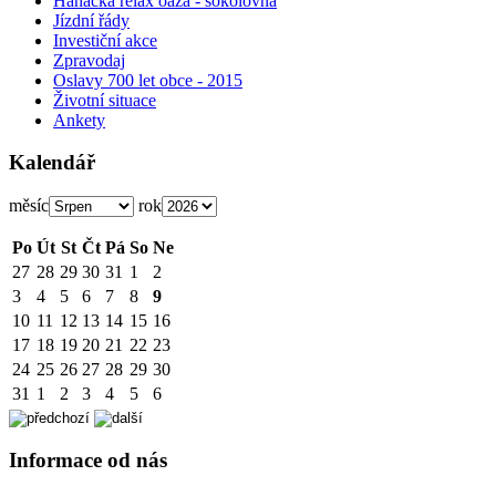
Hanácká relax oáza - sokolovna
Jízdní řády
Investiční akce
Zpravodaj
Oslavy 700 let obce - 2015
Životní situace
Ankety
Kalendář
měsíc
rok
Po
Út
St
Čt
Pá
So
Ne
27
28
29
30
31
1
2
3
4
5
6
7
8
9
10
11
12
13
14
15
16
17
18
19
20
21
22
23
24
25
26
27
28
29
30
31
1
2
3
4
5
6
Informace od nás