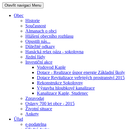
Otevřit navigaci
Menu
Obec
Historie
Současnost
Almanach o obci
Hlášení obecního rozhlasu
Opustili nás...
Důležité odkazy
Hanácká relax oáza - sokolovna
Jízdní řády
Investiční akce
Vodovod Kaple
Dotace - Realizace úspor energie Základní školy
Dotace Revitalizace veřejných prostranství 2015
Rekonstrukce Sokolovny
Výstavba hloubkové kanalizace
Kanalizace Kaple, Studenec
Zpravodaj
Oslavy 700 let obce - 2015
Životní situace
Ankety
Úřad
e-podatelna