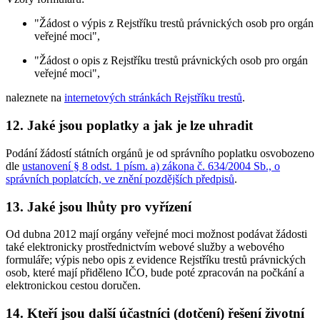
"Žádost o výpis z Rejstříku trestů právnických osob pro orgán
veřejné moci",
"Žádost o opis z Rejstříku trestů právnických osob pro orgán
veřejné moci",
naleznete na
internetových stránkách Rejstříku trestů
.
12.
Jaké jsou poplatky a jak je lze uhradit
Podání žádostí státních orgánů je od správního poplatku osvobozeno
dle
ustanovení § 8 odst. 1 písm. a) zákona č. 634/2004 Sb., o
správních poplatcích, ve znění pozdějších předpisů
.
13.
Jaké jsou lhůty pro vyřízení
Od dubna 2012 mají orgány veřejné moci možnost podávat žádosti
také elektronicky prostřednictvím webové služby a webového
formuláře; výpis nebo opis z evidence Rejstříku trestů právnických
osob, které mají přiděleno IČO, bude poté zpracován na počkání a
elektronickou cestou doručen.
14.
Kteří jsou další účastníci (dotčení) řešení životní