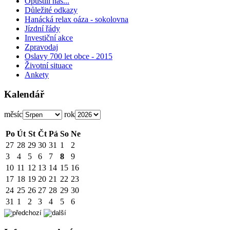
Opustili nás...
Důležité odkazy
Hanácká relax oáza - sokolovna
Jízdní řády
Investiční akce
Zpravodaj
Oslavy 700 let obce - 2015
Životní situace
Ankety
Kalendář
měsíc
rok
Po
Út
St
Čt
Pá
So
Ne
27
28
29
30
31
1
2
3
4
5
6
7
8
9
10
11
12
13
14
15
16
17
18
19
20
21
22
23
24
25
26
27
28
29
30
31
1
2
3
4
5
6