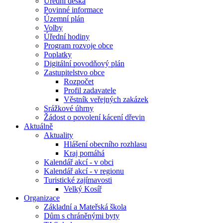
Úřední deska
Povinné informace
Územní plán
Volby
Úřední hodiny
Program rozvoje obce
Poplatky
Digitální povodňový plán
Zastupitelstvo obce
Rozpočet
Profil zadavatele
Věstník veřejných zakázek
Srážkové úhrny
Žádost o povolení kácení dřevin
Aktuálně
Aktuality
Hlášení obecního rozhlasu
Kraj pomáhá
Kalendář akcí - v obci
Kalendář akcí - v regionu
Turistické zajímavosti
Velký Kosíř
Organizace
Základní a Mateřská škola
Dům s chráněnými byty