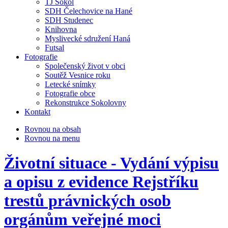
TJ Sokol
SDH Čelechovice na Hané
SDH Studenec
Knihovna
Myslivecké sdružení Haná
Futsal
Fotografie
Společenský život v obci
Soutěž Vesnice roku
Letecké snímky
Fotografie obce
Rekonstrukce Sokolovny
Kontakt
Rovnou na obsah
Rovnou na menu
Životní situace - Vydání výpisu
a opisu z evidence Rejstříku
trestů právnických osob
orgánům veřejné moci