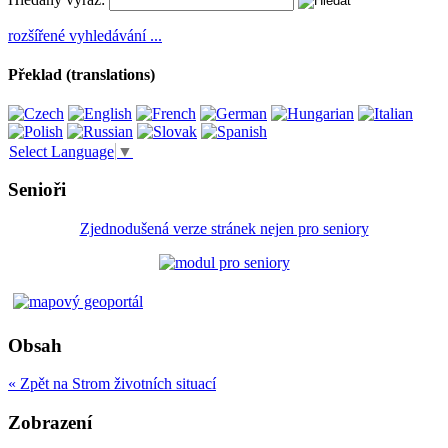
rozšířené vyhledávání ...
Překlad (translations)
Select Language
▼
Senioři
Zjednodušená verze stránek nejen pro seniory
Obsah
« Zpět na Strom životních situací
Zobrazení