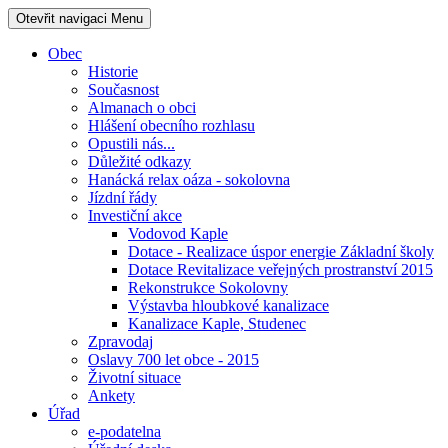
Otevřit navigaci
Menu
Obec
Historie
Současnost
Almanach o obci
Hlášení obecního rozhlasu
Opustili nás...
Důležité odkazy
Hanácká relax oáza - sokolovna
Jízdní řády
Investiční akce
Vodovod Kaple
Dotace - Realizace úspor energie Základní školy
Dotace Revitalizace veřejných prostranství 2015
Rekonstrukce Sokolovny
Výstavba hloubkové kanalizace
Kanalizace Kaple, Studenec
Zpravodaj
Oslavy 700 let obce - 2015
Životní situace
Ankety
Úřad
e-podatelna