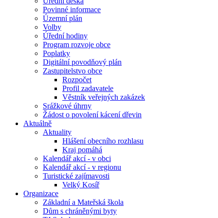
Úřední deska
Povinné informace
Územní plán
Volby
Úřední hodiny
Program rozvoje obce
Poplatky
Digitální povodňový plán
Zastupitelstvo obce
Rozpočet
Profil zadavatele
Věstník veřejných zakázek
Srážkové úhrny
Žádost o povolení kácení dřevin
Aktuálně
Aktuality
Hlášení obecního rozhlasu
Kraj pomáhá
Kalendář akcí - v obci
Kalendář akcí - v regionu
Turistické zajímavosti
Velký Kosíř
Organizace
Základní a Mateřská škola
Dům s chráněnými byty