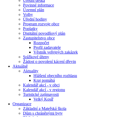
Úřední deska
Povinné informace
Územní plán
Volby
Úřední hodiny
Program rozvoje obce
Poplatky
Digitální povodňový plán
Zastupitelstvo obce
Rozpočet
Profil zadavatele
Věstník veřejných zakázek
Srážkové úhrny
Žádost o povolení kácení dřevin
Aktuálně
Aktuality
Hlášení obecního rozhlasu
Kraj pomáhá
Kalendář akcí - v obci
Kalendář akcí - v regionu
Turistické zajímavosti
Velký Kosíř
Organizace
Základní a Mateřská škola
Dům s chráněnými byty