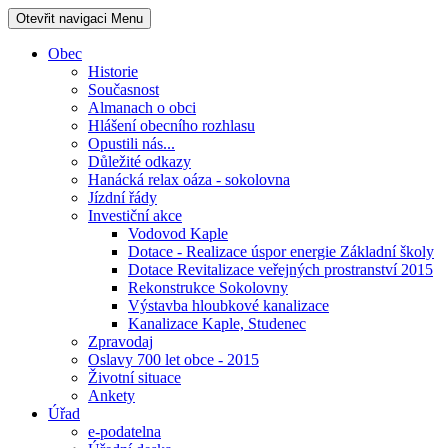
Otevřit navigaci
Menu
Obec
Historie
Současnost
Almanach o obci
Hlášení obecního rozhlasu
Opustili nás...
Důležité odkazy
Hanácká relax oáza - sokolovna
Jízdní řády
Investiční akce
Vodovod Kaple
Dotace - Realizace úspor energie Základní školy
Dotace Revitalizace veřejných prostranství 2015
Rekonstrukce Sokolovny
Výstavba hloubkové kanalizace
Kanalizace Kaple, Studenec
Zpravodaj
Oslavy 700 let obce - 2015
Životní situace
Ankety
Úřad
e-podatelna