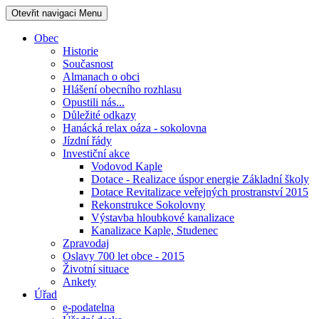
Otevřit navigaci
Menu
Obec
Historie
Současnost
Almanach o obci
Hlášení obecního rozhlasu
Opustili nás...
Důležité odkazy
Hanácká relax oáza - sokolovna
Jízdní řády
Investiční akce
Vodovod Kaple
Dotace - Realizace úspor energie Základní školy
Dotace Revitalizace veřejných prostranství 2015
Rekonstrukce Sokolovny
Výstavba hloubkové kanalizace
Kanalizace Kaple, Studenec
Zpravodaj
Oslavy 700 let obce - 2015
Životní situace
Ankety
Úřad
e-podatelna