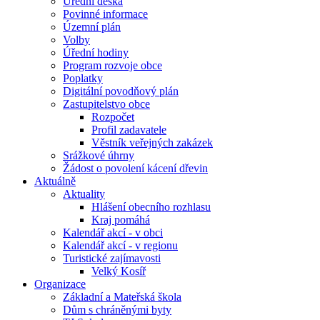
Úřední deska
Povinné informace
Územní plán
Volby
Úřední hodiny
Program rozvoje obce
Poplatky
Digitální povodňový plán
Zastupitelstvo obce
Rozpočet
Profil zadavatele
Věstník veřejných zakázek
Srážkové úhrny
Žádost o povolení kácení dřevin
Aktuálně
Aktuality
Hlášení obecního rozhlasu
Kraj pomáhá
Kalendář akcí - v obci
Kalendář akcí - v regionu
Turistické zajímavosti
Velký Kosíř
Organizace
Základní a Mateřská škola
Dům s chráněnými byty