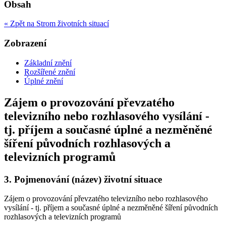
Obsah
« Zpět na Strom životních situací
Zobrazení
Základní znění
Rozšířené znění
Úplné znění
Zájem o provozování převzatého
televizního nebo rozhlasového vysílání -
tj. příjem a současné úplné a nezměněné
šíření původních rozhlasových a
televizních programů
3.
Pojmenování (název) životní situace
Zájem o provozování převzatého televizního nebo rozhlasového
vysílání - tj. příjem a současné úplné a nezměněné šíření původních
rozhlasových a televizních programů