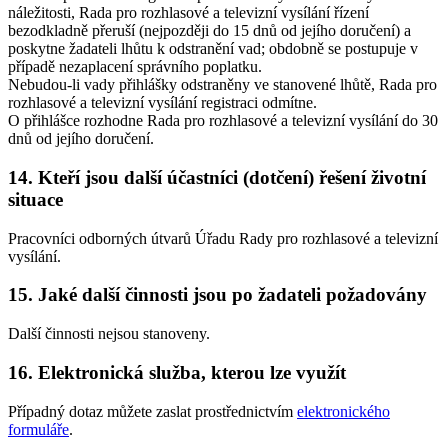
náležitosti, Rada pro rozhlasové a televizní vysílání řízení
bezodkladně přeruší (nejpozději do 15 dnů od jejího doručení) a
poskytne žadateli lhůtu k odstranění vad; obdobně se postupuje v
případě nezaplacení správního poplatku.
Nebudou-li vady přihlášky odstraněny ve stanovené lhůtě, Rada pro
rozhlasové a televizní vysílání registraci odmítne.
O přihlášce rozhodne Rada pro rozhlasové a televizní vysílání do 30
dnů od jejího doručení.
14.
Kteří jsou další účastníci (dotčení) řešení životní
situace
Pracovníci odborných útvarů Úřadu Rady pro rozhlasové a televizní
vysílání.
15.
Jaké další činnosti jsou po žadateli požadovány
Další činnosti nejsou stanoveny.
16.
Elektronická služba, kterou lze využít
Případný dotaz můžete zaslat prostřednictvím
elektronického
formuláře
.