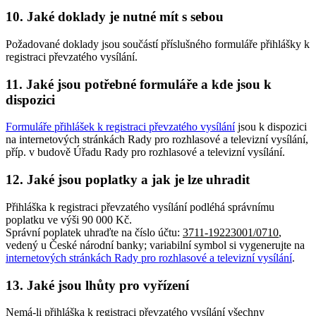
10.
Jaké doklady je nutné mít s sebou
Požadované doklady jsou součástí příslušného formuláře přihlášky k
registraci převzatého vysílání.
11.
Jaké jsou potřebné formuláře a kde jsou k
dispozici
Formuláře přihlášek k registraci převzatého vysílání
jsou k dispozici
na internetových stránkách Rady pro rozhlasové a televizní vysílání,
příp. v budově Úřadu Rady pro rozhlasové a televizní vysílání.
12.
Jaké jsou poplatky a jak je lze uhradit
Přihláška k registraci převzatého vysílání podléhá správnímu
poplatku ve výši 90 000 Kč.
Správní poplatek uhraďte na číslo účtu:
3711-19223001/0710
,
vedený u České národní banky; variabilní symbol si vygenerujte na
internetových stránkách Rady pro rozhlasové a televizní vysílání
.
13.
Jaké jsou lhůty pro vyřízení
Nemá-li přihláška k registraci převzatého vysílání všechny