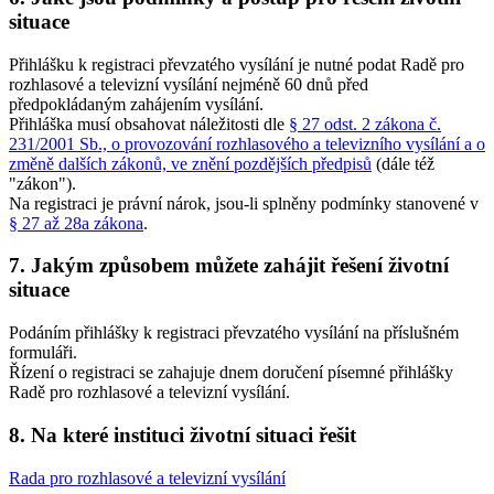
situace
Přihlášku k registraci převzatého vysílání je nutné podat Radě pro
rozhlasové a televizní vysílání nejméně 60 dnů před
předpokládaným zahájením vysílání.
Přihláška musí obsahovat náležitosti dle
§ 27 odst. 2 zákona č.
231/2001 Sb., o provozování rozhlasového a televizního vysílání a o
změně dalších zákonů, ve znění pozdějších předpisů
(dále též
"zákon").
Na registraci je právní nárok, jsou-li splněny podmínky stanovené v
§ 27 až 28a zákona
.
7.
Jakým způsobem můžete zahájit řešení životní
situace
Podáním přihlášky k registraci převzatého vysílání na příslušném
formuláři.
Řízení o registraci se zahajuje dnem doručení písemné přihlášky
Radě pro rozhlasové a televizní vysílání.
8.
Na které instituci životní situaci řešit
Rada pro rozhlasové a televizní vysílání