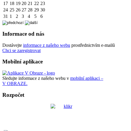
17
18
19
20
21
22
23
24
25
26
27
28
29
30
31
1
2
3
4
5
6
Informace od nás
Dostávejte
informace z našeho webu
prostřednictvím e-mailů
Chci se zaregistrovat
Mobilní aplikace
Sledujte informace z našeho webu v
mobilní aplikaci –
V OBRAZE.
Rozpočet