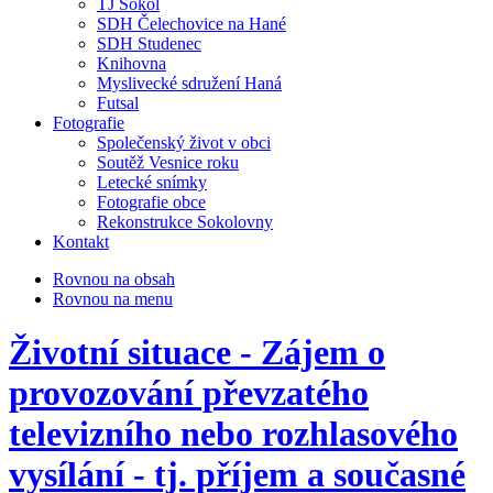
TJ Sokol
SDH Čelechovice na Hané
SDH Studenec
Knihovna
Myslivecké sdružení Haná
Futsal
Fotografie
Společenský život v obci
Soutěž Vesnice roku
Letecké snímky
Fotografie obce
Rekonstrukce Sokolovny
Kontakt
Rovnou na obsah
Rovnou na menu
Životní situace - Zájem o
provozování převzatého
televizního nebo rozhlasového
vysílání - tj. příjem a současné