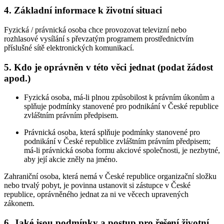
4.
Základní informace k životní situaci
Fyzická / právnická osoba chce provozovat televizní nebo
rozhlasové vysílání s převzatým programem prostřednictvím
příslušné sítě elektronických komunikací.
5.
Kdo je oprávněn v této věci jednat (podat žádost
apod.)
Fyzická osoba, má-li plnou způsobilost k právním úkonům a
splňuje podmínky stanovené pro podnikání v České republice
zvláštním právním předpisem.
Právnická osoba, která splňuje podmínky stanovené pro
podnikání v České republice zvláštním právním předpisem;
má-li právnická osoba formu akciové společnosti, je nezbytné,
aby její akcie zněly na jméno.
Zahraniční osoba, která nemá v České republice organizační složku
nebo trvalý pobyt, je povinna ustanovit si zástupce v České
republice, oprávněného jednat za ni ve věcech upravených
zákonem.
6.
Jaké jsou podmínky a postup pro řešení životní