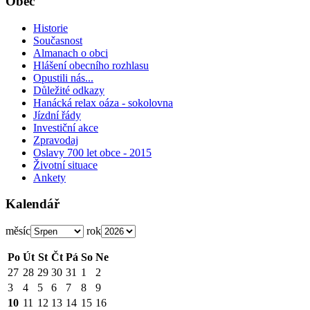
Obec
Historie
Současnost
Almanach o obci
Hlášení obecního rozhlasu
Opustili nás...
Důležité odkazy
Hanácká relax oáza - sokolovna
Jízdní řády
Investiční akce
Zpravodaj
Oslavy 700 let obce - 2015
Životní situace
Ankety
Kalendář
měsíc
rok
Po
Út
St
Čt
Pá
So
Ne
27
28
29
30
31
1
2
3
4
5
6
7
8
9
10
11
12
13
14
15
16