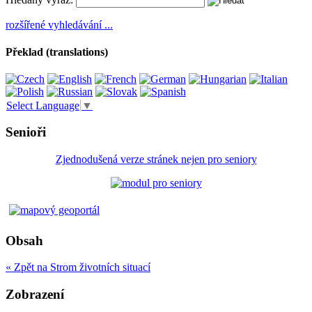
rozšířené vyhledávání ...
Překlad (translations)
Select Language
▼
Senioři
Zjednodušená verze stránek nejen pro seniory
Obsah
« Zpět na Strom životních situací
Zobrazení