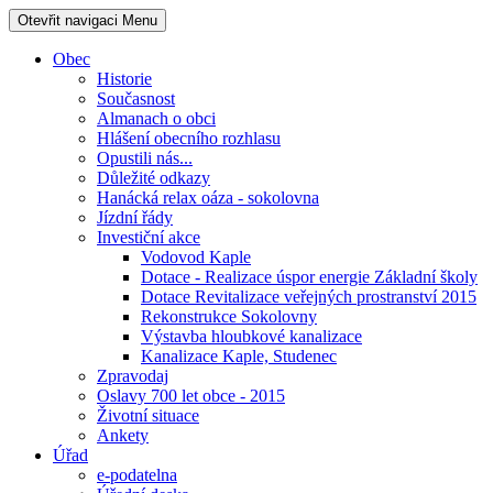
Otevřit navigaci
Menu
Obec
Historie
Současnost
Almanach o obci
Hlášení obecního rozhlasu
Opustili nás...
Důležité odkazy
Hanácká relax oáza - sokolovna
Jízdní řády
Investiční akce
Vodovod Kaple
Dotace - Realizace úspor energie Základní školy
Dotace Revitalizace veřejných prostranství 2015
Rekonstrukce Sokolovny
Výstavba hloubkové kanalizace
Kanalizace Kaple, Studenec
Zpravodaj
Oslavy 700 let obce - 2015
Životní situace
Ankety
Úřad
e-podatelna