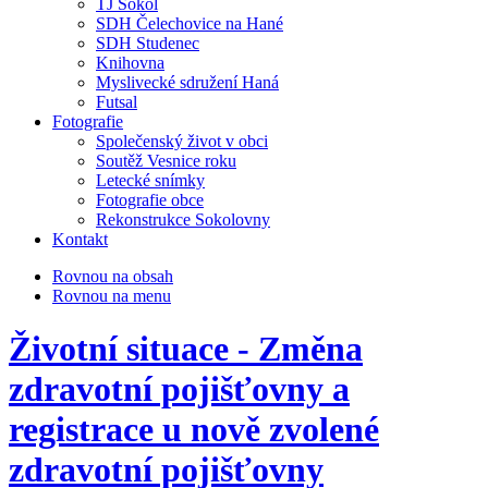
TJ Sokol
SDH Čelechovice na Hané
SDH Studenec
Knihovna
Myslivecké sdružení Haná
Futsal
Fotografie
Společenský život v obci
Soutěž Vesnice roku
Letecké snímky
Fotografie obce
Rekonstrukce Sokolovny
Kontakt
Rovnou na obsah
Rovnou na menu
Životní situace - Změna
zdravotní pojišťovny a
registrace u nově zvolené
zdravotní pojišťovny