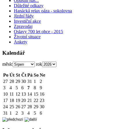
Opustili nás...
Důležité odkazy
Hanácká relax oáza - sokolovna
Jízdní řády
Investiční akce
Zpravodaj
Oslavy 700 let obce - 2015
Životní situace
Ankety
Kalendář
měsíc
rok
Po
Út
St
Čt
Pá
So
Ne
27
28
29
30
31
1
2
3
4
5
6
7
8
9
10
11
12
13
14
15
16
17
18
19
20
21
22
23
24
25
26
27
28
29
30
31
1
2
3
4
5
6