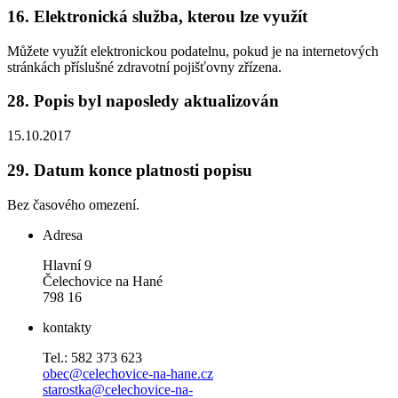
16.
Elektronická služba, kterou lze využít
Můžete využít elektronickou podatelnu, pokud je na internetových
stránkách příslušné zdravotní pojišťovny zřízena.
28.
Popis byl naposledy aktualizován
15.10.2017
29.
Datum konce platnosti popisu
Bez časového omezení.
Adresa
Hlavní 9
Čelechovice na Hané
798 16
kontakty
Tel.: 582 373 623
obec@celechovice-na-hane.cz
starostka@celechovice-na-