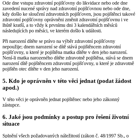
Ode dne vstupu zdravotní pojišťovny do likvidace nebo ode dne
zavedení nucené správy nad zdravotní pojišťovnou nebo ode dne,
kdy došlo ke sloučení zdravotních pojišťoven, jsou pojištěnci takové
zdravotní pojišťovny oprávněni změnit zdravotní pojišťovnu i ve
lhůtě kratší, a to vždy k prvnímu dni 3 kalendářních měsíců
následujících po měsíci, ve kterém došlo k události.
Při narození dítěte se právo na výběr zdravotní pojišťovny
nepoužije; dnem narození se dítě stává pojištěncem zdravotní
pojišťovny, u které je pojištěna matka dítěte v den jeho narození.
Není-li matka narozeného dítěte zdravotně pojištěna, stává se dnem
narození dítě pojištěncem zdravotní pojišťovny, u které je zdravotně
pojištěn otec dítěte v den jeho narození.
5.
Kdo je oprávněn v této věci jednat (podat žádost
apod.)
V této věci je oprávněn jednat pojištěnec nebo jeho zákonný
zástupce.
6.
Jaké jsou podmínky a postup pro řešení životní
situace
Splnění všech požadovaných náležitostí (zákon č. 48/1997 Sb., o