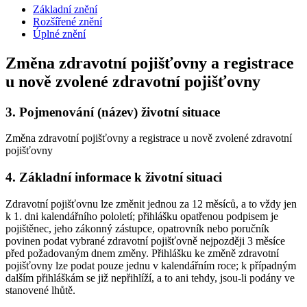
Základní znění
Rozšířené znění
Úplné znění
Změna zdravotní pojišťovny a registrace
u nově zvolené zdravotní pojišťovny
3.
Pojmenování (název) životní situace
Změna zdravotní pojišťovny a registrace u nově zvolené zdravotní
pojišťovny
4.
Základní informace k životní situaci
Zdravotní pojišťovnu lze změnit jednou za 12 měsíců, a to vždy jen
k 1. dni kalendářního pololetí; přihlášku opatřenou podpisem je
pojištěnec, jeho zákonný zástupce, opatrovník nebo poručník
povinen podat vybrané zdravotní pojišťovně nejpozději 3 měsíce
před požadovaným dnem změny. Přihlášku ke změně zdravotní
pojišťovny lze podat pouze jednu v kalendářním roce; k případným
dalším přihláškám se již nepřihlíží, a to ani tehdy, jsou-li podány ve
stanovené lhůtě.