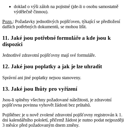
doklad o výši záloh na pojistné (jde-li o osobu samostatně
výdělečně činnou).
Pozn.
: Požadavky jednotlivých pojišťoven, týkající se předložení
dalších potřebných dokumentů, se mohou lišit.
11.
Jaké jsou potřebné formuláře a kde jsou k
dispozici
Jednotlivé zdravotní pojišťovny mají své formuláře.
12.
Jaké jsou poplatky a jak je lze uhradit
Správní ani jiné poplatky nejsou stanoveny.
13.
Jaké jsou lhůty pro vyřízení
Jsou-li splněny všechny požadované náležitosti, je zdravotní
pojišťovna povinna vyhovět žádosti bez průtahů.
Pojištěnec je u nově zvolené zdravotní pojišťovny registrován k 1.
dni kalendářního pololetí, přičemž žádost je nutno podat nejpozději
3 měsíce před požadovaným dnem změny.