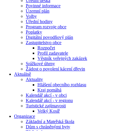
Úřední deska
Povinné informace
Územní plán
Volby
Úřední hodiny
Program rozvoje obce
Poplatky
Digitální povodňový plán
Zastupitelstvo obce
Rozpočet
Profil zadavatele
Věstník veřejných zakázek
Srážkové úhrny
Žádost o povolení kácení dřevin
Aktuálně
Aktuality
Hlášení obecního rozhlasu
Kraj pomáhá
Kalendář akcí - v obci
Kalendář akcí - v regionu
Turistické zajímavosti
Velký Kosíř
Organizace
Základní a Mateřská škola
Dům s chráněnými byty