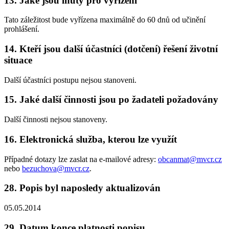
13.
Jaké jsou lhůty pro vyřízení
Tato záležitost bude vyřízena maximálně do 60 dnů od učinění
prohlášení.
14.
Kteří jsou další účastníci (dotčení) řešení životní
situace
Další účastníci postupu nejsou stanoveni.
15.
Jaké další činnosti jsou po žadateli požadovány
Další činnosti nejsou stanoveny.
16.
Elektronická služba, kterou lze využít
Případné dotazy lze zaslat na e-mailové adresy:
obcanmat@mvcr.cz
nebo
bezuchova@mvcr.cz
.
28.
Popis byl naposledy aktualizován
05.05.2014
29.
Datum konce platnosti popisu