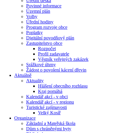
Úřední deska
Povinné informace
Územní plán
Volby
Úřední hodiny
Program rozvoje obce
Poplatky
Digitální povodňový plán
Zastupitelstvo obce
Rozpočet
Profil zadavatele
Věstník veřejných zakázek
Srážkové úhrny
Žádost o povolení kácení dřevin
Aktuálně
Aktuality
Hlášení obecního rozhlasu
Kraj pomáhá
Kalendář akcí - v obci
Kalendář akcí - v regionu
Turistické zajímavosti
Velký Kosíř
Organizace
Základní a Mateřská škola
Dům s chráněnými byty