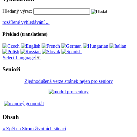
Hledaný výraz:
rozšířené vyhledávání ...
Překlad (translations)
Select Language
▼
Senioři
Zjednodušená verze stránek nejen pro seniory
Obsah
« Zpět na Strom životních situací