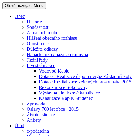
Otevřit navigaci
Menu
Obec
Historie
Současnost
Almanach o obci
Hlášení obecního rozhlasu
Opustili nás...
Důležité odkazy
Hanácká relax oáza - sokolovna
Jízdní řády
Investiční akce
Vodovod Kaple
Dotace - Realizace úspor energie Základní školy
Dotace Revitalizace veřejných prostranství 2015
Rekonstrukce Sokolovny
Výstavba hloubkové kanalizace
Kanalizace Kaple, Studenec
Zpravodaj
Oslavy 700 let obce - 2015
Životní situace
Ankety
Úřad
e-podatelna