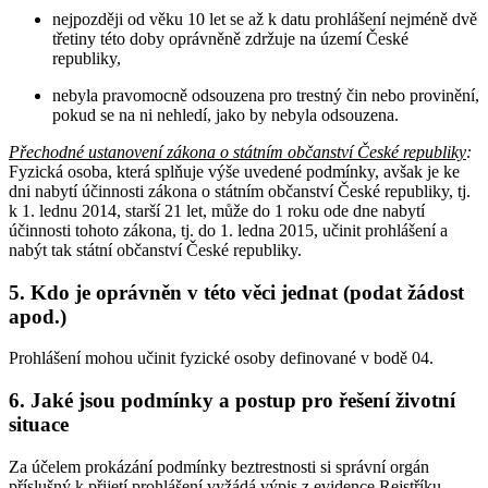
nejpozději od věku 10 let se až k datu prohlášení nejméně dvě
třetiny této doby oprávněně zdržuje na území České
republiky,
nebyla pravomocně odsouzena pro trestný čin nebo provinění,
pokud se na ni nehledí, jako by nebyla odsouzena.
Přechodné ustanovení zákona o státním občanství České republiky
:
Fyzická osoba, která splňuje výše uvedené podmínky, avšak je ke
dni nabytí účinnosti zákona o státním občanství České republiky, tj.
k 1. lednu 2014, starší 21 let, může do 1 roku ode dne nabytí
účinnosti tohoto zákona, tj. do 1. ledna 2015, učinit prohlášení a
nabýt tak státní občanství České republiky.
5.
Kdo je oprávněn v této věci jednat (podat žádost
apod.)
Prohlášení mohou učinit fyzické osoby definované v bodě 04.
6.
Jaké jsou podmínky a postup pro řešení životní
situace
Za účelem prokázání podmínky beztrestnosti si správní orgán
příslušný k přijetí prohlášení vyžádá výpis z evidence Rejstříku