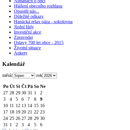
Almanach o obci
Hlášení obecního rozhlasu
Opustili nás...
Důležité odkazy
Hanácká relax oáza - sokolovna
Jízdní řády
Investiční akce
Zpravodaj
Oslavy 700 let obce - 2015
Životní situace
Ankety
Kalendář
měsíc
rok
Po
Út
St
Čt
Pá
So
Ne
27
28
29
30
31
1
2
3
4
5
6
7
8
9
10
11
12
13
14
15
16
17
18
19
20
21
22
23
24
25
26
27
28
29
30
31
1
2
3
4
5
6