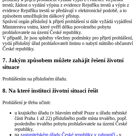
trestů; žádost o vydání výpisu z evidence Rejstříku trestů a výpis z
evidence Rejstříku trestů se předávají v elektronické podobě, a to
způsobem umožňujícím dálkový přístup.
Správní orgán příslušný k přijetí prohlášení si dále vyžádá vyjádření
Ministerstva vnitra, které ověří délku povoleného pobytu
prohlašovatele na území České republiky.
V případě, že jsou splněny všechny podmínky pro přijetí prohlášení,
vydá příslušný úřad prohlašovateli listinu o nabytí státního občanství
České republiky.
7.
Jakým způsobem můžete zahájit řešení životní
situace
Prohlášením na příslušném úřadu.
8.
Na které instituci životní situaci řešit
Prohlášení je třeba učinit:
u krajského úřadu (v hlavním městě Praze u úřadu městské
části Praha 1 až 22) příslušného podle místa trvalého, popř.
posledního trvalého pobytu prohlašovatele na území České
republiky,
na
zastupitelském úřadu České republiky v zahraničí
- v