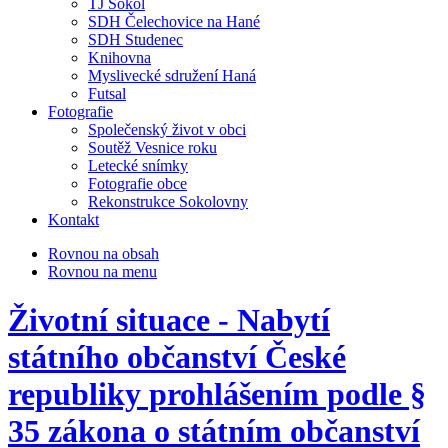
TJ Sokol
SDH Čelechovice na Hané
SDH Studenec
Knihovna
Myslivecké sdružení Haná
Futsal
Fotografie
Společenský život v obci
Soutěž Vesnice roku
Letecké snímky
Fotografie obce
Rekonstrukce Sokolovny
Kontakt
Rovnou na obsah
Rovnou na menu
Životní situace - Nabytí
státního občanství České
republiky prohlášením podle §
35 zákona o státním občanství