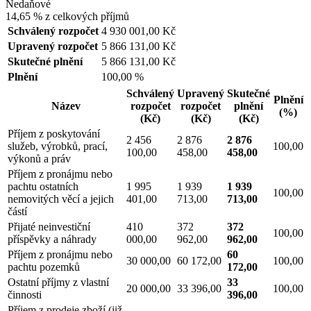
Nedaňové
14,65 %
z celkových příjmů
Schválený rozpočet
4 930 001,00 Kč
Upravený rozpočet
5 866 131,00 Kč
Skutečné plnění
5 866 131,00 Kč
Plnění
100,00 %
Schválený
Upravený
Skutečné
Plnění
Název
rozpočet
rozpočet
plnění
(%)
(Kč)
(Kč)
(Kč)
Příjem z poskytování
2 456
2 876
2 876
služeb, výrobků, prací,
100,00
100,00
458,00
458,00
výkonů a práv
Příjem z pronájmu nebo
pachtu ostatních
1 995
1 939
1 939
100,00
nemovitých věcí a jejich
401,00
713,00
713,00
částí
Přijaté neinvestiční
410
372
372
100,00
příspěvky a náhrady
000,00
962,00
962,00
Příjem z pronájmu nebo
60
30 000,00
60 172,00
100,00
pachtu pozemků
172,00
Ostatní příjmy z vlastní
33
20 000,00
33 396,00
100,00
činnosti
396,00
Příjem z prodeje zboží (již