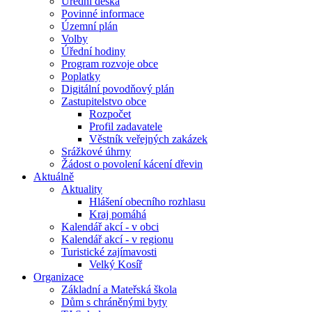
Úřední deska
Povinné informace
Územní plán
Volby
Úřední hodiny
Program rozvoje obce
Poplatky
Digitální povodňový plán
Zastupitelstvo obce
Rozpočet
Profil zadavatele
Věstník veřejných zakázek
Srážkové úhrny
Žádost o povolení kácení dřevin
Aktuálně
Aktuality
Hlášení obecního rozhlasu
Kraj pomáhá
Kalendář akcí - v obci
Kalendář akcí - v regionu
Turistické zajímavosti
Velký Kosíř
Organizace
Základní a Mateřská škola
Dům s chráněnými byty