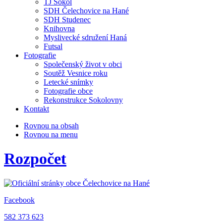
TJ Sokol
SDH Čelechovice na Hané
SDH Studenec
Knihovna
Myslivecké sdružení Haná
Futsal
Fotografie
Společenský život v obci
Soutěž Vesnice roku
Letecké snímky
Fotografie obce
Rekonstrukce Sokolovny
Kontakt
Rovnou na obsah
Rovnou na menu
Rozpočet
Facebook
582 373 623