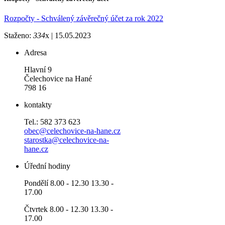
Rozpočty - Schválený závěrečný účet za rok 2022
Staženo:
334
x |
15.05.2023
Adresa
Hlavní 9
Čelechovice na Hané
798 16
kontakty
Tel.: 582 373 623
obec@celechovice-na-hane.cz
starostka@celechovice-na-
hane.cz
Úřední hodiny
Pondělí 8.00 - 12.30 13.30 -
17.00
Čtvrtek 8.00 - 12.30 13.30 -
17.00