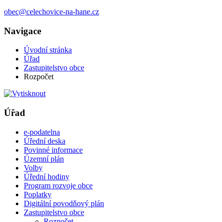
obec@celechovice-na-hane.cz
Navigace
Úvodní stránka
Úřad
Zastupitelstvo obce
Rozpočet
Úřad
e-podatelna
Úřední deska
Povinné informace
Územní plán
Volby
Úřední hodiny
Program rozvoje obce
Poplatky
Digitální povodňový plán
Zastupitelstvo obce
Rozpočet