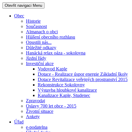
Otevřit navigaci
Menu
Obec
Historie
Současnost
Almanach o obci
Hlášení obecního rozhlasu
Opustili nás...
Důležité odkazy
Hanácká relax oáza - sokolovna
Jízdní řády
Investiční akce
Vodovod Kaple
Dotace - Realizace úspor energie Základní školy
Dotace Revitalizace veřejných prostranství 2015
Rekonstrukce Sokolovny
Výstavba hloubkové kanalizace
Kanalizace Kaple, Studenec
Zpravodaj
Oslavy 700 let obce - 2015
Životní situace
Ankety
Úřad
e-podatelna