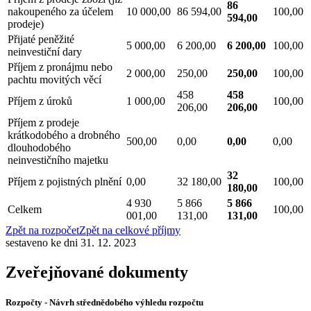
86
nakoupeného za účelem
10 000,00
86 594,00
100,00
594,00
prodeje)
Přijaté peněžité
5 000,00
6 200,00
6 200,00
100,00
neinvestiční dary
Příjem z pronájmu nebo
2 000,00
250,00
250,00
100,00
pachtu movitých věcí
458
458
Příjem z úroků
1 000,00
100,00
206,00
206,00
Příjem z prodeje
krátkodobého a drobného
500,00
0,00
0,00
0,00
dlouhodobého
neinvestičního majetku
32
Příjem z pojistných plnění
0,00
32 180,00
100,00
180,00
4 930
5 866
5 866
Celkem
100,00
001,00
131,00
131,00
Zpět na rozpočet
Zpět na celkové příjmy
sestaveno ke dni 31. 12. 2023
Zveřejňované dokumenty
Rozpočty - Návrh střednědobého výhledu rozpočtu