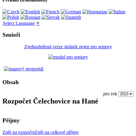
Select Language
▼
Senioři
Zjednodušená verze stránek nejen pro seniory
Obsah
pro rok
Rozpočet Čelechovice na Hané
Příjmy
Zpět na rozpočet
Zpět na celkové příjmy